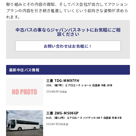
取り組みとその内容の周知、そしてバス会社が協力してアクション
プランの内容を引き続き推進していくという前向きな姿勢が求めら
れます。
中古バスの事ならジャパンバスネットにお気軽にご相
談ください
お問い合わせはお気軽に！
最新中古バス情報
三菱 TDG-MM97FH
29人 （縦7列） エアロエース ショート 白塗装 平成 28年
2026年8月7日追加
三菱 2WG-MS06GP
62人 （縦12列） エアロエース ハイデッカ AMT 白塗装 令和 8年
2026年7月29日追加