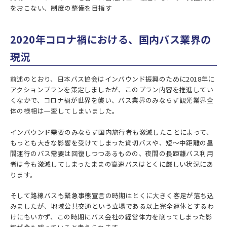
をおこない、制度の整備を目指す
2020年コロナ禍における、国内バス業界の
現況
前述のとおり、日本バス協会はインバウンド振興のために2018年に
アクションプランを策定しましたが、このプラン内容を推進してい
くなかで、コロナ禍が世界を襲い、バス業界のみならず観光業界全
体の様相は一変してしまいました。
インバウンド需要のみならず国内旅行者も激減したことによって、
もっとも大きな影響を受けてしまった貸切バスや、短～中距離の昼
間運行のバス需要は回復しつつあるものの、夜間の長距離バス利用
者は今も激減してしまったままの高速バスはとくに厳しい状況にあ
ります。
そして路線バスも緊急事態宣言の時期はとくに大きく客足が落ち込
みましたが、地域公共交通という立場である以上完全運休とするわ
けにもいかず、この時期にバス会社の経営体力を削ってしまった影