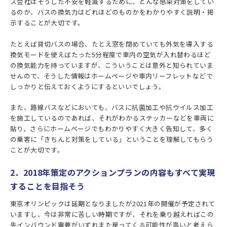
ス会社はそうした不安を軽減するために、どんな感染対策をしてい
るのか、バスの換気力はどれほどのものかをわかりやすく説明・掲
示することが大切です。
たとえば貸切バスの場合、たとえ窓を閉めていても外気を導入する
換気モードを使えばたった5分程度で車内の空気が入れ替わるほど
の換気能力を持っていますが、こういうことは意外と知られていま
せんので、そうした情報はホームページや車内リーフレットなどで
しっかりと伝えておくようにするといいでしょう。
また、路線バスなどにおいても、バスに抗菌加工や抗ウイルス加工
を施工しているのであれば、それがわかるステッカーなどを車両に
貼り、さらにホームページでもわかりやすく大きく告知して、多く
の乗客に「きちんと対策をしている」ということを理解してもらう
ことが大切です。
2．2018年策定のアクションプランの内容もすべて実現
することを目指そう
東京オリンピックは延期となりましたが2021年の開催が予定されて
いますし、今は非常に苦しい時期ですが、それを乗り越えればこの
先インバウンド需要がいずれまた戻ってくる可能性が高いと考えら