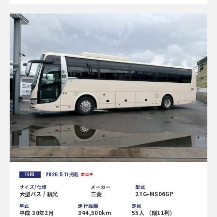
2026.5.11
掲載
1603
商談中
サイズ/仕様
メーカー
型式
大型バス / 観光
三菱
2TG-MS06GP
年式
走行距離
定員
平成 30年2月
344,500km
55人 （縦11列）