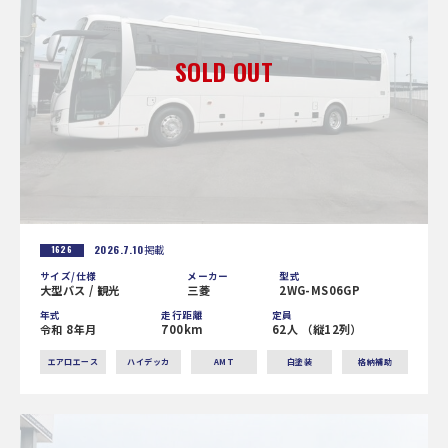
2026.7.10
掲載
1626
サイズ/仕様
メーカー
型式
大型バス / 観光
三菱
2WG-MS06GP
年式
走行距離
定員
令和 8年月
700km
62人 （縦12列）
エアロエース
ハイデッカ
AMT
白塗装
格納補助