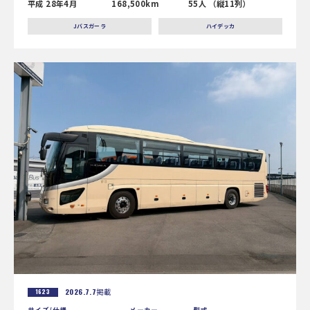
平成 28年4月
168,500km
55人 （縦11列）
Jバスガーラ
ハイデッカ
2026.7.7
掲載
1623