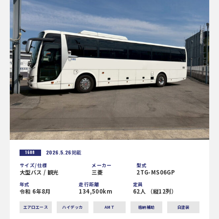
2026.5.26
掲載
1608
サイズ/仕様
メーカー
型式
大型バス / 観光
三菱
2TG-MS06GP
年式
走行距離
定員
令和 6年8月
134,500km
62人 （縦12列）
エアロエース
ハイデッカ
AMT
格納補助
白塗装