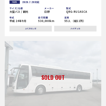
2026.7.29
掲載
1635
サイズ/仕様
メーカー
型式
大型バス / 観光
日野
QRG-RU1ASCA
年式
走行距離
定員
平成 24年9月
530,000km
55人 （縦11列）
Jバスセレガ
ハイデッカ