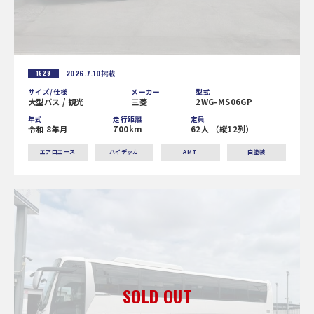
2026.7.10
掲載
1629
サイズ/仕様
メーカー
型式
大型バス / 観光
三菱
2WG-MS06GP
年式
走行距離
定員
令和 8年月
700km
62人 （縦12列）
エアロエース
ハイデッカ
AMT
白塗装