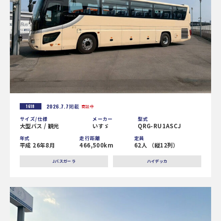
2026.7.7
掲載
1618
商談中
サイズ/仕様
メーカー
型式
大型バス / 観光
いすゞ
QRG-RU1ASCJ
年式
走行距離
定員
平成 26年8月
466,500km
62人 （縦12列）
Jバスガーラ
ハイデッカ