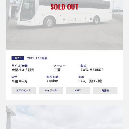
2026.7.10
掲載
1627
サイズ/仕様
メーカー
型式
大型バス / 観光
三菱
2WG-MS06GP
年式
走行距離
定員
令和 8年月
700km
62人 （縦12列）
エアロエース
ハイデッカ
AMT
白塗装