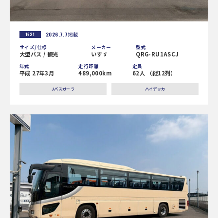
2026.7.7
掲載
1621
サイズ/仕様
メーカー
型式
大型バス / 観光
いすゞ
QRG-RU1ASCJ
年式
走行距離
定員
平成 27年3月
489,000km
62人 （縦12列）
Jバスガーラ
ハイデッカ