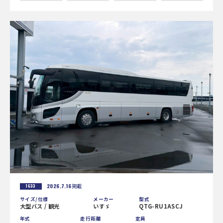
2026.7.16
掲載
1633
サイズ/仕様
メーカー
型式
大型バス / 観光
いすゞ
QTG-RU1ASCJ
年式
走行距離
定員