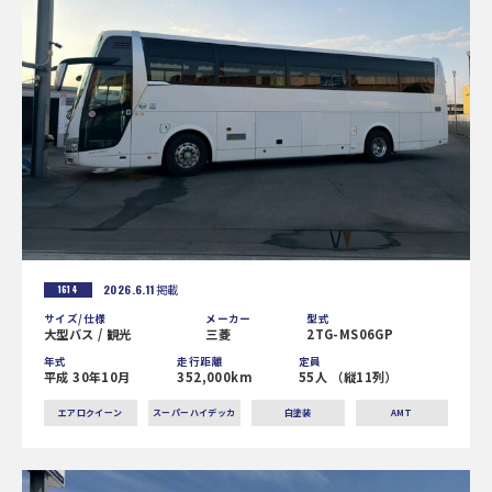
2026.6.11
掲載
1614
サイズ/仕様
メーカー
型式
大型バス / 観光
三菱
2TG-MS06GP
年式
走行距離
定員
平成 30年10月
352,000km
55人 （縦11列）
エアロクイーン
スーパーハイデッカ
白塗装
AMT