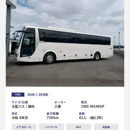
2026.7.29
掲載
1636
サイズ/仕様
メーカー
型式
大型バス / 観光
三菱
2WG-MS06GP
年式
走行距離
定員
令和 8年月
700km
62人 （縦12列）
エアロエース
ハイデッカ
AMT
白塗装