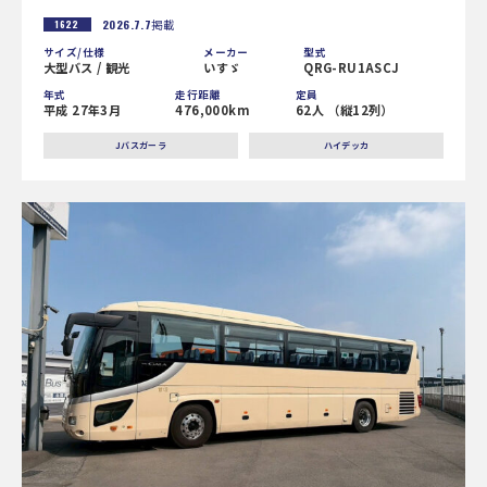
2026.7.7
掲載
1622
サイズ/仕様
メーカー
型式
大型バス / 観光
いすゞ
QRG-RU1ASCJ
年式
走行距離
定員
平成 27年3月
476,000km
62人 （縦12列）
Jバスガーラ
ハイデッカ