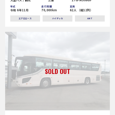
大型バス / 観光
三菱
2TG-MS06GP
年式
走行距離
定員
令和 6年11月
70,000km
62人 （縦12列）
エアロエース
ハイデッカ
AMT