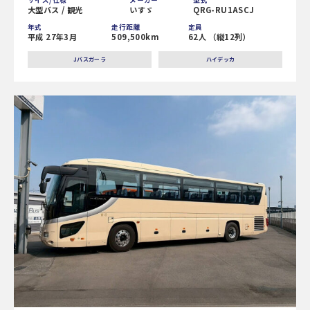
サイズ/仕様
メーカー
型式
大型バス / 観光
いすゞ
QRG-RU1ASCJ
年式
走行距離
定員
平成 27年3月
509,500km
62人 （縦12列）
Jバスガーラ
ハイデッカ