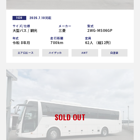
2026.7.10
掲載
1630
サイズ/仕様
メーカー
型式
大型バス / 観光
三菱
2WG-MS06GP
年式
走行距離
定員
令和 8年月
700km
62人 （縦12列）
エアロエース
ハイデッカ
AMT
白塗装