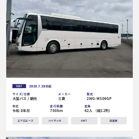
2026.7.29
掲載
1637
サイズ/仕様
メーカー
型式
大型バス / 観光
三菱
2WG-MS06GP
年式
走行距離
定員
令和 8年月
700km
62人 （縦12列）
エアロエース
ハイデッカ
AMT
白塗装