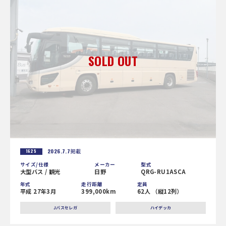
2026.7.7
掲載
1625
サイズ/仕様
メーカー
型式
大型バス / 観光
日野
QRG-RU1ASCA
年式
走行距離
定員
平成 27年3月
399,000km
62人 （縦12列）
Jバスセレガ
ハイデッカ