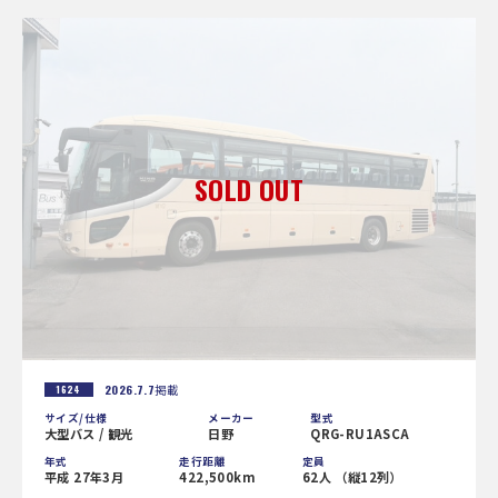
2026.7.7
掲載
1624
サイズ/仕様
メーカー
型式
大型バス / 観光
日野
QRG-RU1ASCA
年式
走行距離
定員
平成 27年3月
422,500km
62人 （縦12列）