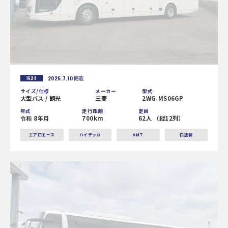
2026.7.10
掲載
1628
サイズ/仕様
メーカー
型式
大型バス / 観光
三菱
2WG-MS06GP
年式
走行距離
定員
令和 8年月
700km
62人 （縦12列）
エアロエース
ハイデッカ
AMT
白塗装