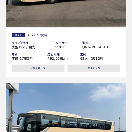
2026.7.7
掲載
1620
サイズ/仕様
メーカー
型式
大型バス / 観光
いすゞ
QRG-RU1ASCJ
年式
走行距離
定員
平成 27年3月
492,000km
62人 （縦12列）
Jバスガーラ
ハイデッカ