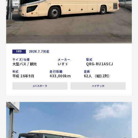
2026.7.7
掲載
1619
サイズ/仕様
メーカー
型式
大型バス / 観光
いすゞ
QRG-RU1ASCJ
年式
走行距離
定員
平成 26年9月
433,000km
62人 （縦12列）
Jバスガーラ
ハイデッカ