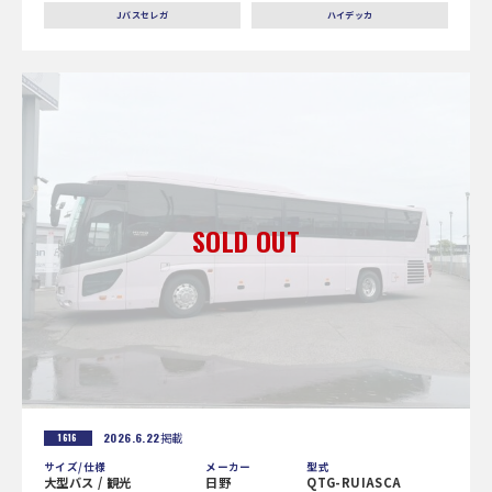
Jバスセレガ
ハイデッカ
2026.6.22
掲載
1616
サイズ/仕様
メーカー
型式
大型バス / 観光
日野
QTG-RUIASCA