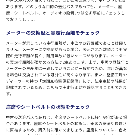
中古送迎バスを購入する際は、ほかにも注意すべきポイントが3点
あります。どのような目的の送迎バスであっても、メーター、座
席・シートベルト、オーディオの設備3つは必ず事前にチェックし
ておきましょう。
メーターの交換歴と実走行距離をチェック
メーターが示している走行距離が、本当の走行距離であるとは限り
ません。メーターに交換歴があった場合、表示された数値よりも実
際の走行距離が長く、耐用年数が低いケースがあります。メーター
の実走行距離を確かめる方法は2点あります。まず、車両の登録年と
メーターの生産年は一致していることが一般的なため、年月が異な
る場合は交換されている可能性が高くなります。また、整備工場や
ディーラーの持つ「定期点検整備記録簿」には、法定点検の結果が
記載されているため、こちらで実走行距離を確認することもできま
す。
座席やシートベルトの状態をチェック
中古の送迎バスであれば、座席やシートベルトに経年劣化がある場
合があります。座席やシートベルトの状態は、乗客の安全や快適さ
に直結するため、購入前に確かめましょう。座席については、色あ