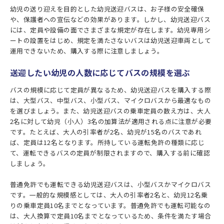
幼児の送り迎えを目的とした幼児送迎バスは、お子様の安全確保
や、保護者への宣伝などの効果があります。しかし、幼児送迎バス
には、定員や設備の面でさまざまな規定が存在します。幼児専用シ
ートの設置をはじめ、規定を満たさないバスは幼児送迎車両として
運用できないため、購入する際に注意しましょう。
送迎したい幼児の人数に応じてバスの規模を選ぶ
バスの規模に応じて定員が異なるため、幼児送迎バスを購入する際
は、大型バス、中型バス、小型バス、マイクロバスから最適なもの
を選びましょう。また、幼児送迎バスの乗車定員の数え方は、大人
2名に対して幼児（小人）3名の加算法が適用される点に注意が必要
です。たとえば、大人の引率者が2名、幼児が15名のバスであれ
ば、定員は12名となります。所持している運転免許の種類に応じ
て、運転できるバスの定員が制限されますので、購入する前に確認
しましょう。
普通免許でも運転できる幼児送迎バスは、小型バスかマイクロバス
です。一般的な規模感としては、大人の引率者2名と、幼児12名乗
りの乗車定員10名までとなっています。普通免許でも運転可能なの
は、大人換算で定員10名までとなっているため、条件を満たす場合