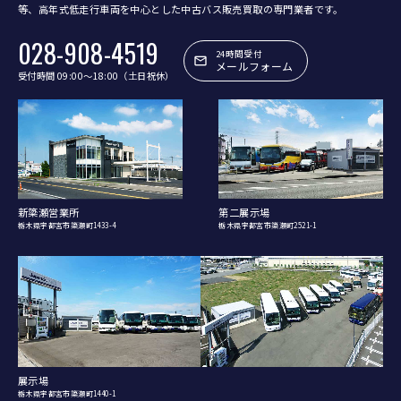
等、
高年式低走行車両を中心とした中古バス販売買取の専門業者です。
028-908-4519
24時間受付
メールフォーム
受付時間 09:00〜18:00（土日祝休）
新簗瀬営業所
第二展示場
栃木県宇都宮市簗瀬町1433-4
栃木県宇都宮市簗瀬町2521-1
展示場
栃木県宇都宮市簗瀬町1440-1