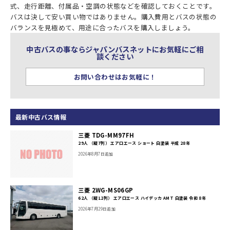
式、走行距離、付属品・空調の状態などを確認しておくことです。
バスは決して安い買い物ではありません。購入費用とバスの状態の
バランスを見極めて、用途に合ったバスを購入しましょう。
中古バスの事ならジャパンバスネットにお気軽にご相
談ください
お問い合わせはお気軽に！
最新中古バス情報
三菱 TDG-MM97FH
29人 （縦7列） エアロエース ショート 白塗装 平成 28年
2026年8月7日追加
三菱 2WG-MS06GP
62人 （縦12列） エアロエース ハイデッカ AMT 白塗装 令和 8年
2026年7月29日追加