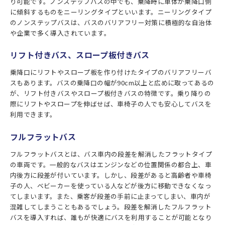
り可能です。ノンステップバスの中でも、乗降時に車体が乗降口側
に傾斜するものをニーリングタイプといいます。ニーリングタイプ
のノンステップバスは、バスのバリアフリー対策に積極的な自治体
や企業で多く導入されています。
リフト付きバス、スロープ板付きバス
乗降口にリフトやスロープ板を作り付けたタイプのバリアフリーバ
スもあります。バスの乗降口の幅が90cm以上と広めに取ってあるの
が、リフト付きバスやスロープ板付きバスの特徴です。乗り降りの
際にリフトやスロープを伸ばせば、車椅子の人でも安心してバスを
利用できます。
フルフラットバス
フルフラットバスとは、バス車内の段差を解消したフラットタイプ
の車両です。一般的なバスはエンジンなどの位置関係の都合上、車
内後方に段差が付いています。しかし、段差があると高齢者や車椅
子の人、ベビーカーを使っている人などが後方に移動できなくなっ
てしまいます。また、乗客が段差の手前に止まってしまい、車内が
混雑してしまうこともあるでしょう。段差を解消したフルフラット
バスを導入すれば、誰もが快適にバスを利用することが可能となり