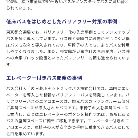
100％、松戸市全体で90％近いバスがノンステップバスに買い替え
られています。
低床バスをはじめとしたバリアフリー対策の事例
東京都交通局でも、バリアフリー化の先進事例としてノンステップ
バスを多く導入しています。バス停と乗降口に段差が生じにくい低
床バスも次々と導入されており、車椅子の人でも、よりバスを利用
しやすくなりました。また、視覚障がい者向けの音声案内、バス停
への点字ブロック設置といったバリアフリー対策も進められていま
す。
エレベーター付きバス開発の事例
バス会社大手の三菱ふそうトラックバス株式会社では、車内にエレ
ベーターを導入した斬新なバリアフリーバスを開発しています。バ
リアフリーバスのエアロエースは、観光バスのトランクルーム部分
に昇降スペースが導入されたバスです。車椅子の人を昇降スペース
に案内し、あとはエレベーターのボタンを操作すれば、高所にある
バスの座席スペースに簡単に移動できます。エレベーター付きのエ
アロエースは、車椅子の人が安全かつ手軽に乗車できるバスとして
注目を集めています。