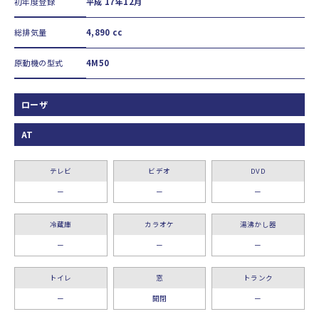
初年度登録
平成 17年12月
総排気量
4,890 cc
原動機の型式
4M50
ローザ
AT
テレビ
ビデオ
DVD
ー
ー
ー
冷蔵庫
カラオケ
湯沸かし器
ー
ー
ー
トイレ
窓
トランク
ー
開閉
ー