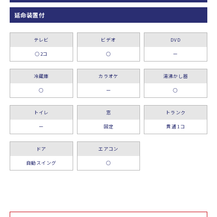
延命装置付
テレビ
ビデオ
DVD
○2コ
○
ー
冷蔵庫
カラオケ
湯沸かし器
○
ー
○
トイレ
窓
トランク
ー
固定
貫通 1コ
ドア
エアコン
自動スイング
○