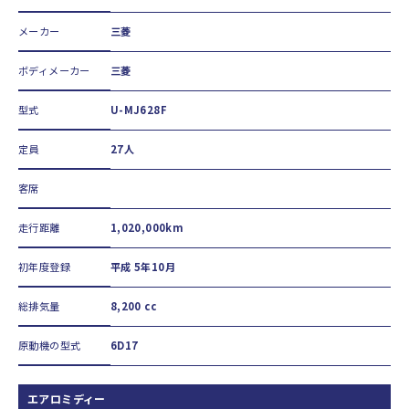
メーカー
三菱
ボディメーカー
三菱
型式
U-MJ628F
定員
27人
客席
走行距離
1,020,000km
初年度登録
平成 5年10月
総排気量
8,200 cc
原動機の型式
6D17
エアロミディー