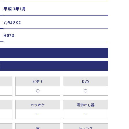
平成 3年1月
7,410 cc
H07D
M
ビデオ
DVD
○
○
カラオケ
湯沸かし器
ー
ー
窓
トランク