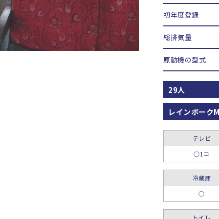
初年度登録
総排気量
原動機の型式
29人
レインボーク
テレビ
○1コ
冷蔵庫
○
トイレ