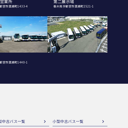
営業所
第二展示場
都宮市簗瀬町1433-4
栃木県宇都宮市簗瀬町2521-1
都宮市簗瀬町1440-1
型中古バス一覧
小型中古バス一覧