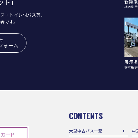
ット」
新簗瀬
栃木県宇
バス・トイレ付バス等、
業者です。
付
フォーム
展示場
栃木県宇
CONTENTS
大型中古バス一覧
中