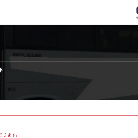
年
おります。