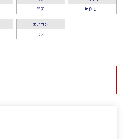
開閉
片側 1コ
エアコン
グ
○