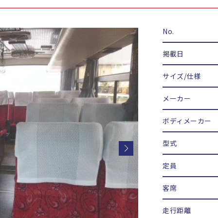
No.
掲載日
サイズ/仕様
メーカー
ボディメーカー
型式
定員
客席
走行距離