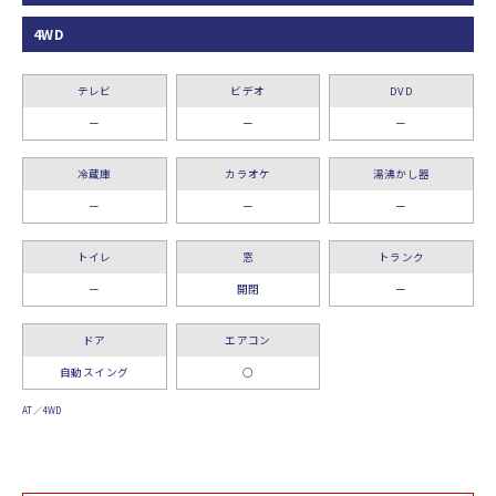
4WD
テレビ
ビデオ
DVD
ー
ー
ー
冷蔵庫
カラオケ
湯沸かし器
ー
ー
ー
トイレ
窓
トランク
ー
開閉
ー
ドア
エアコン
自動スイング
○
AT／4WD