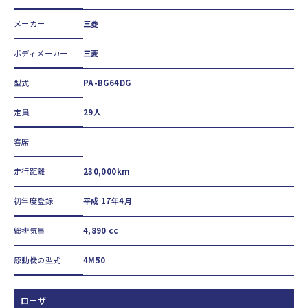
メーカー
三菱
ボディメーカー
三菱
型式
PA-BG64DG
定員
29人
客席
走行距離
230,000km
初年度登録
平成 17年4月
総排気量
4,890 cc
原動機の型式
4M50
ローザ