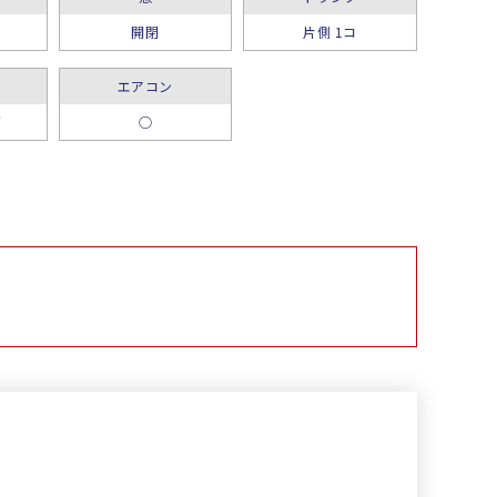
開閉
片側 1コ
エアコン
グ
○