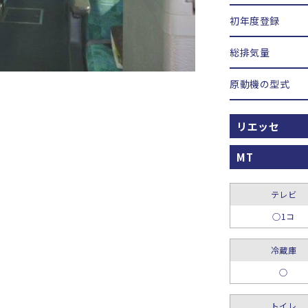
初年度登録
総排気量
原動機の型式
リエッセ
MT
テレビ
○1コ
冷蔵庫
○
トイレ