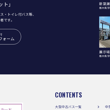
ット」
新簗瀬
栃木県宇
バス・トイレ付バス等、
業者です。
付
フォーム
展示場
栃木県宇
CONTENTS
大型中古バス一覧
中