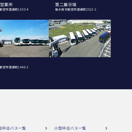
営業所
第二展示場
都宮市簗瀬町1433-4
栃木県宇都宮市簗瀬町2521-1
都宮市簗瀬町1440-1
型中古バス一覧
小型中古バス一覧