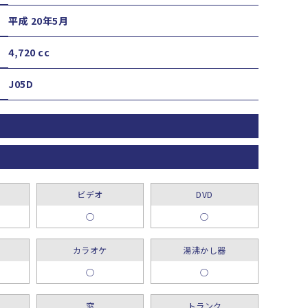
平成 20年5月
4,720 cc
J05D
ビデオ
DVD
○
○
カラオケ
湯沸かし器
○
○
窓
トランク