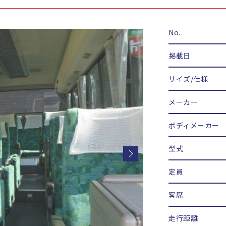
No.
掲載日
サイズ/仕様
メーカー
ボディメーカー
型式
定員
客席
走行距離