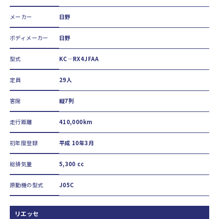
メーカー
日野
ボディメーカー
日野
型式
KC—RX4JFAA
定員
29人
客席
縦7列
走行距離
410,000km
初年度登録
平成 10年3月
総排気量
5,300 cc
原動機の型式
J05C
リエッセ