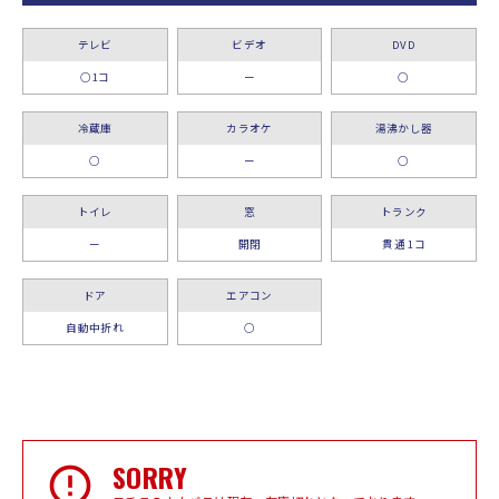
テレビ
ビデオ
DVD
○1コ
ー
○
冷蔵庫
カラオケ
湯沸かし器
○
ー
○
トイレ
窓
トランク
ー
開閉
貫通 1コ
ドア
エアコン
自動中折れ
○
SORRY