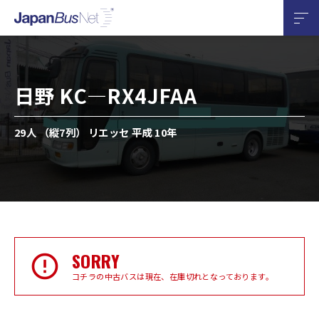
日野 KC—RX4JFAA
29人 （縦7列） リエッセ 平成 10年
SORRY
コチラの中古バスは現在、在庫切れとなっております。