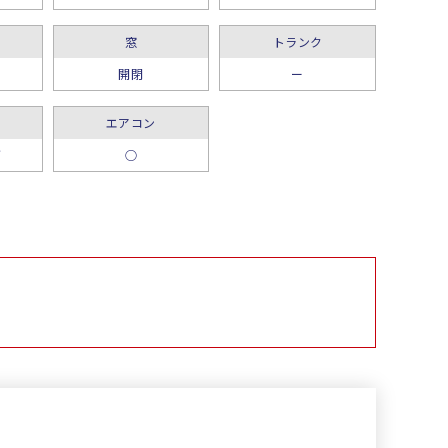
窓
トランク
開閉
ー
エアコン
グ
○