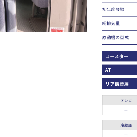
初年度登録
総排気量
原動機の型式
コースター
AT
リア観音扉
テレビ
ー
冷蔵庫
ー