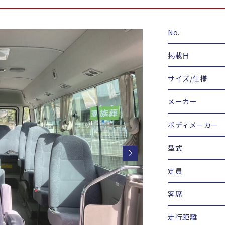
No.
掲載日
サイズ/仕様
メーカー
ボディメーカー
型式
定員
客席
走行距離