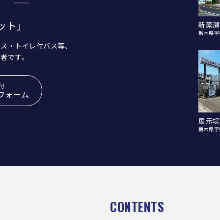
ット」
新簗瀬
栃木県宇
バス・トイレ付バス等、
業者です。
付
フォーム
展示場
栃木県宇
CONTENTS