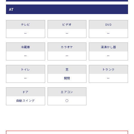
AT
テレビ
ビデオ
DVD
ー
ー
ー
冷蔵庫
カラオケ
湯沸かし器
ー
ー
ー
トイレ
窓
トランク
ー
開閉
ー
ドア
エアコン
自動スイング
○