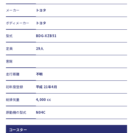
メーカー
トヨタ
ボディメーカー
トヨタ
型式
BDG-XZB51
定員
29人
客席
走行距離
不明
初年度登録
平成 21年4月
総排気量
4,000 cc
原動機の型式
N04C
コースター