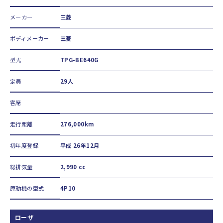
メーカー
三菱
ボディメーカー
三菱
型式
TPG-BE640G
定員
29人
客席
走行距離
276,000km
初年度登録
平成 26年12月
総排気量
2,990 cc
原動機の型式
4P10
ローザ