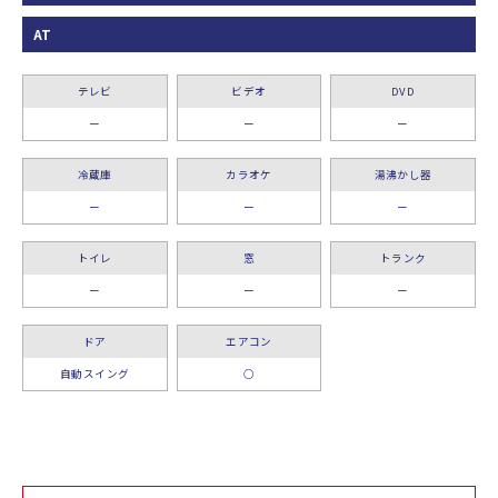
AT
テレビ
ビデオ
DVD
ー
ー
ー
冷蔵庫
カラオケ
湯沸かし器
ー
ー
ー
トイレ
窓
トランク
ー
ー
ー
ドア
エアコン
自動スイング
○