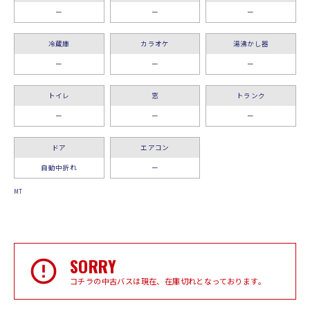
ー
ー
ー
冷蔵庫
カラオケ
湯沸かし器
ー
ー
ー
トイレ
窓
トランク
ー
ー
ー
ドア
エアコン
自動中折れ
ー
MT
SORRY
コチラの中古バスは現在、在庫切れとなっております。