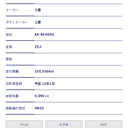
メーカー
三菱
ボディメーカー
三菱
型式
KK-BE64DG
定員
29人
客席
走行距離
200,000km
初年度登録
平成 12年1月
総排気量
4,890 cc
原動機の型式
4M50
テレビ
ビデオ
DVD