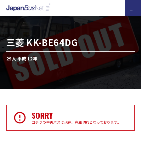
三菱 KK-BE64DG
29人 平成 12年
SORRY
コチラの中古バスは現在、在庫切れとなっております。