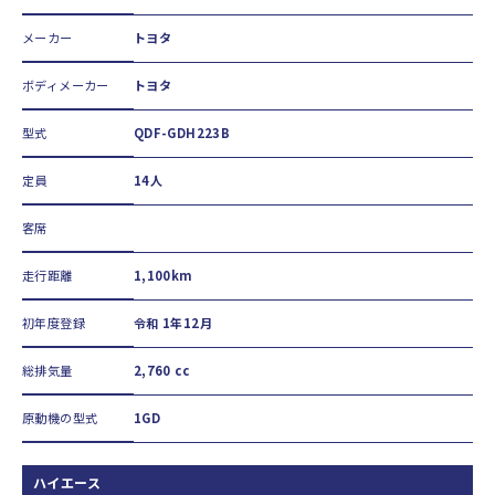
メーカー
トヨタ
ボディメーカー
トヨタ
型式
QDF-GDH223B
定員
14人
客席
走行距離
1,100km
初年度登録
令和 1年12月
総排気量
2,760 cc
原動機の型式
1GD
ハイエース