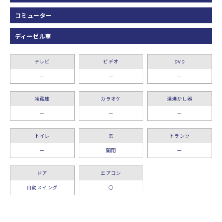
コミューター
ディーゼル車
テレビ
ビデオ
DVD
ー
ー
ー
冷蔵庫
カラオケ
湯沸かし器
ー
ー
ー
トイレ
窓
トランク
ー
開閉
ー
ドア
エアコン
自動スイング
○