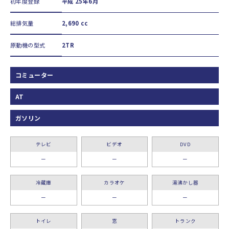
初年度登録
平成 25年6月
総排気量
2,690 cc
原動機の型式
2TR
コミューター
AT
ガソリン
テレビ
ビデオ
DVD
ー
ー
ー
冷蔵庫
カラオケ
湯沸かし器
ー
ー
ー
トイレ
窓
トランク