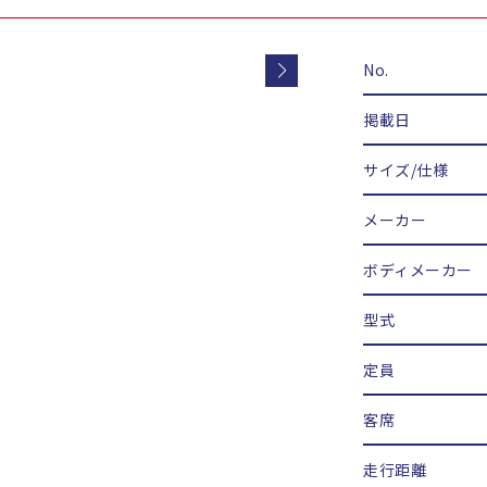
No.
掲載日
サイズ/仕様
メーカー
ボディメーカー
型式
定員
客席
走行距離