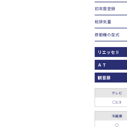
初年度登録
総排気量
原動機の型式
リエッセⅡ
ＡＴ
観音扉
テレビ
○1コ
冷蔵庫
○