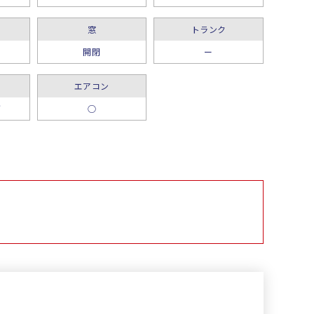
窓
トランク
開閉
ー
エアコン
グ
○