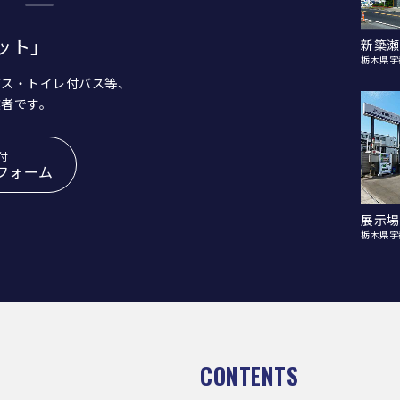
ット」
新簗瀬
栃木県宇
バス・トイレ付バス等、
業者です。
付
フォーム
展示場
栃木県宇
CONTENTS