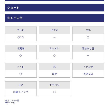
ショート
中トイレ付
テレビ
ビデオ
DVD
○2コ
ー
○
冷蔵庫
カラオケ
湯沸かし器
○
○
ー
トイレ
窓
トランク
○
固定
貫通 2コ
ドア
エアコン
自動スイング
○
検切ナンバー付
中トイレ付