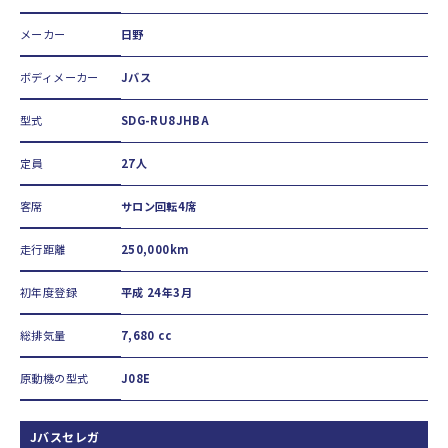
メーカー
日野
ボディメーカー
Jバス
型式
SDG-RU8JHBA
定員
27人
客席
サロン回転4席
走行距離
250,000km
初年度登録
平成 24年3月
総排気量
7,680 cc
原動機の型式
J08E
Jバスセレガ