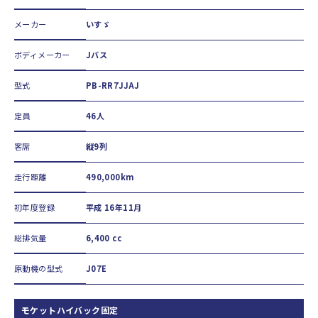
メーカー
いすゞ
ボディメーカー
Jバス
型式
PB-RR7JJAJ
定員
46人
客席
縦9列
走行距離
490,000km
初年度登録
平成 16年11月
総排気量
6,400 cc
原動機の型式
J07E
モケットハイバック固定