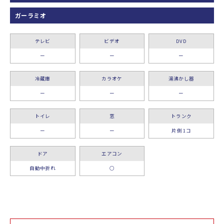
ガーラミオ
テレビ
ビデオ
DVD
ー
ー
ー
冷蔵庫
カラオケ
湯沸かし器
ー
ー
ー
トイレ
窓
トランク
ー
ー
片側 1コ
ドア
エアコン
自動中折れ
○