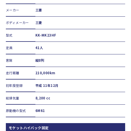
メーカー
三菱
ボディメーカー
三菱
型式
KK-MK23HF
定員
41人
客席
縦8列
走行距離
210,000km
初年度登録
平成 11年12月
総排気量
8,200 cc
原動機の型式
6M61
モケットハイバック固定