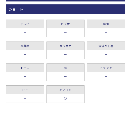
ショート
テレビ
ビデオ
DVD
ー
ー
ー
冷蔵庫
カラオケ
湯沸かし器
ー
ー
ー
トイレ
窓
トランク
ー
ー
ー
ドア
エアコン
ー
○