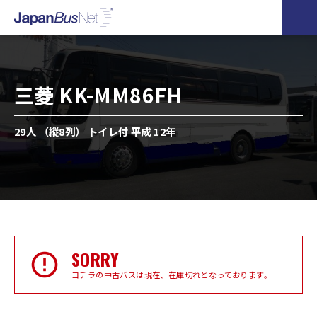
三菱 KK-MM86FH
29人 （縦8列） トイレ付 平成 12年
SORRY
コチラの中古バスは現在、在庫切れとなっております。