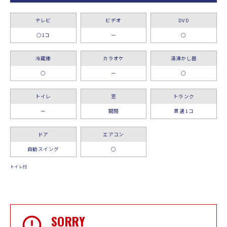
テレビ
ビデオ
DVD
○1コ
ー
○
冷蔵庫
カラオケ
湯沸かし器
○
ー
○
トイレ
窓
トランク
ー
開閉
貫通 1コ
ドア
エアコン
自動スイング
○
トイレ付
SORRY