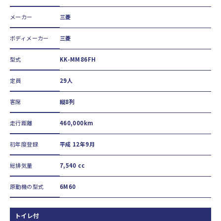
メーカー
三菱
ボディメーカー
三菱
型式
KK-MM86FH
定員
29人
客席
縦8列
走行距離
460,000km
初年度登録
平成 12年9月
総排気量
7,540 cc
原動機の型式
6M60
トイレ付