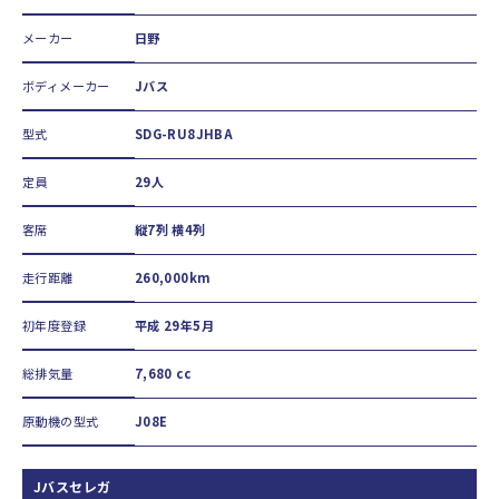
メーカー
日野
ボディメーカー
Jバス
型式
SDG-RU8JHBA
定員
29人
客席
縦7列 横4列
走行距離
260,000km
初年度登録
平成 29年5月
総排気量
7,680 cc
原動機の型式
J08E
Jバスセレガ