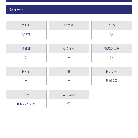
ショート
テレビ
ビデオ
DVD
○2コ
ー
○
冷蔵庫
カラオケ
湯沸かし器
○
ー
○
トイレ
窓
トランク
ー
ー
貫通 2コ
ドア
エアコン
自動スイング
○