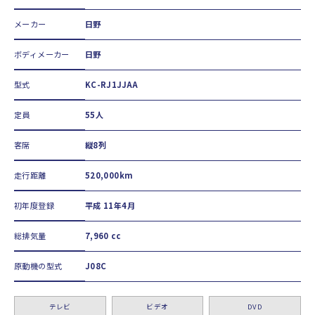
メーカー
日野
ボディメーカー
日野
型式
KC-RJ1JJAA
定員
55人
客席
縦8列
走行距離
520,000km
初年度登録
平成 11年4月
総排気量
7,960 cc
原動機の型式
J08C
テレビ
ビデオ
DVD