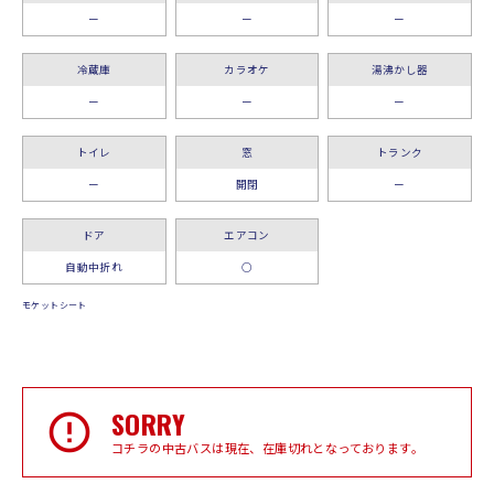
ー
ー
ー
冷蔵庫
カラオケ
湯沸かし器
ー
ー
ー
トイレ
窓
トランク
ー
開閉
ー
ドア
エアコン
自動中折れ
○
モケットシート
SORRY
コチラの中古バスは現在、在庫切れとなっております。