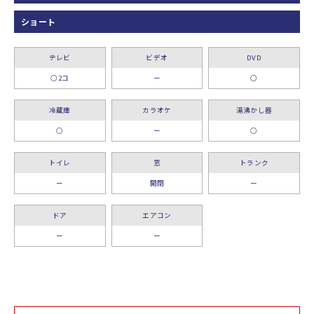
ショート
テレビ
ビデオ
DVD
○2コ
ー
○
冷蔵庫
カラオケ
湯沸かし器
○
ー
○
トイレ
窓
トランク
ー
開閉
ー
ドア
エアコン
ー
ー