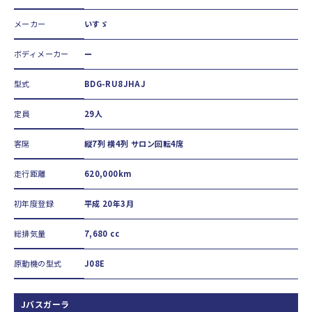
メーカー
いすゞ
ボディメーカー
ー
型式
BDG-RU8JHAJ
定員
29人
客席
縦7列 横4列 サロン回転4席
走行距離
620,000km
初年度登録
平成 20年3月
総排気量
7,680 cc
原動機の型式
J08E
Jバスガーラ