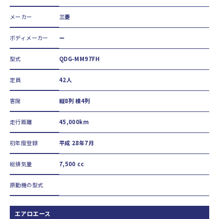
メーカー
三菱
ボディメーカー
ー
型式
QDG-MM97FH
定員
42人
客席
縦8列 横4列
走行距離
45,000km
初年度登録
平成 28年7月
総排気量
7,500 cc
原動機の型式
エアロエース