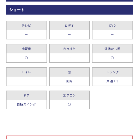
ショート
テレビ
ビデオ
DVD
ー
ー
ー
冷蔵庫
カラオケ
湯沸かし器
○
ー
○
トイレ
窓
トランク
ー
開閉
貫通 1コ
ドア
エアコン
自動スイング
○