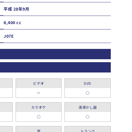
平成 28年9月
6,400 cc
J07E
ビデオ
DVD
ー
○
カラオケ
湯沸かし器
○
○
窓
トランク