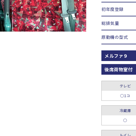
初年度登録
総排気量
原動機の型式
メルファ９
後席荷物室付
テレビ
○1コ
冷蔵庫
○
トイレ