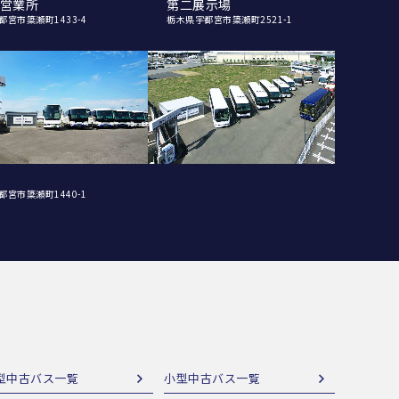
営業所
第二展示場
都宮市簗瀬町1433-4
栃木県宇都宮市簗瀬町2521-1
都宮市簗瀬町1440-1
型中古バス一覧
小型中古バス一覧