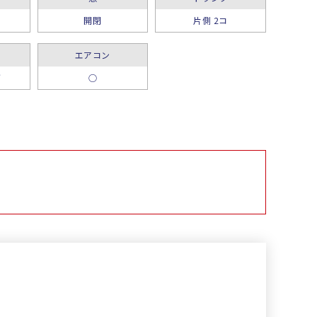
開閉
片側 2コ
エアコン
グ
○