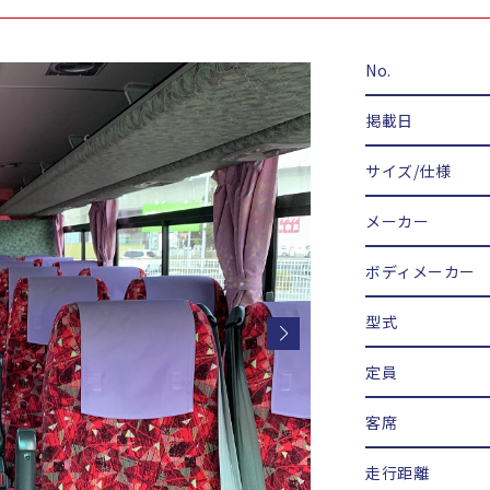
No.
掲載日
サイズ/仕様
メーカー
ボディメーカー
型式
定員
客席
走行距離