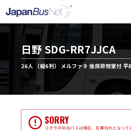
日野 SDG-RR7JJCA
26人 （縦6列） メルファ９ 後席荷物室付 平成
SORRY
コチラの中古バスは現在、在庫切れとなって