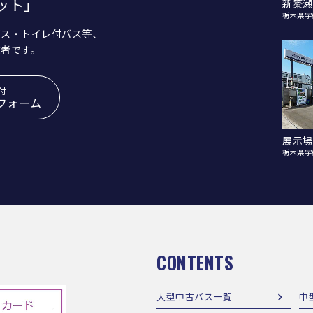
ット」
新簗瀬
栃木県宇
バス・トイレ付バス等、
業者です。
付
フォーム
展示場
栃木県宇
CONTENTS
大型中古バス一覧
中