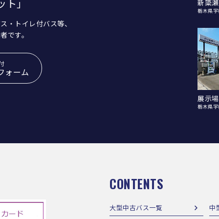
ット」
新簗瀬
栃木県宇
バス・トイレ付バス等、
業者です。
付
フォーム
展示場
栃木県宇
CONTENTS
大型中古バス一覧
中