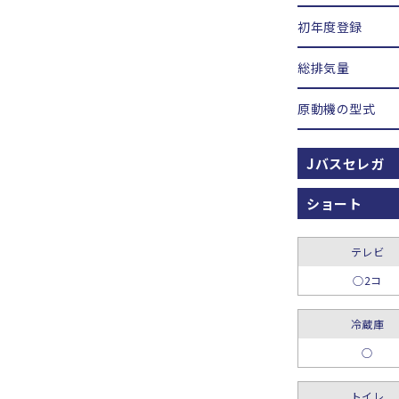
初年度登録
総排気量
原動機の型式
Jバスセレガ
ショート
テレビ
○2コ
冷蔵庫
○
トイレ