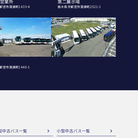
営業所
第二展示場
都宮市簗瀬町1433-4
栃木県宇都宮市簗瀬町2521-1
都宮市簗瀬町1440-1
型中古バス一覧
小型中古バス一覧