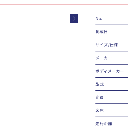
No.
掲載日
サイズ/仕様
メーカー
ボディメーカー
型式
定員
客席
走行距離