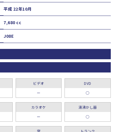
平成 22年10月
7,680 cc
J08E
ビデオ
DVD
ー
○
カラオケ
湯沸かし器
ー
○
窓
トランク