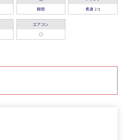
開閉
貫通 2コ
エアコン
グ
○