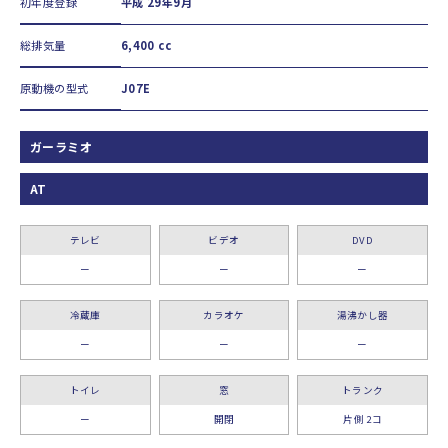
初年度登録
平成 29年9月
総排気量
6,400 cc
原動機の型式
J07E
ガーラミオ
AT
テレビ
ビデオ
DVD
ー
ー
ー
冷蔵庫
カラオケ
湯沸かし器
ー
ー
ー
トイレ
窓
トランク
ー
開閉
片側 2コ