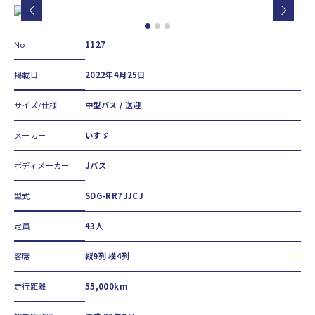
No.
1127
掲載日
2022年4月25日
サイズ/仕様
中型バス / 送迎
メーカー
いすゞ
ボディメーカー
Jバス
型式
SDG-RR7JJCJ
定員
43人
客席
縦9列 横4列
走行距離
55,000km