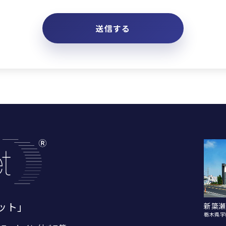
ット」
新簗瀬
栃木県宇