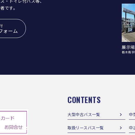
バス・トイレ付バス等、
業者です。
付
フォーム
展示場
栃木県宇
CONTENTS
大型中古バス一覧
中
取扱リースバス一覧
中