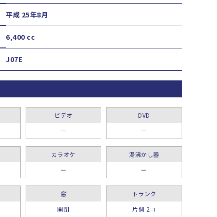
平成 25年8月
6,400 cc
J07E
ビデオ
DVD
ー
ー
カラオケ
湯沸かし器
ー
ー
窓
トランク
開閉
片側 2コ