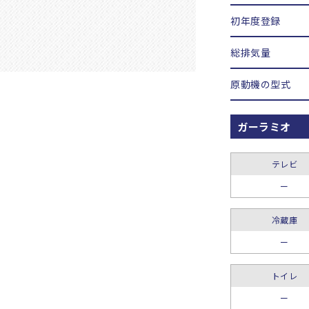
初年度登録
総排気量
原動機の型式
ガーラミオ
テレビ
ー
冷蔵庫
ー
トイレ
ー