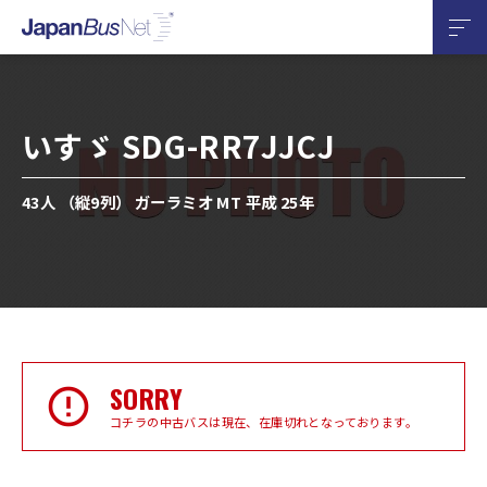
いすゞ SDG-RR7JJCJ
43人 （縦9列） ガーラミオ MT 平成 25年
SORRY
コチラの中古バスは現在、在庫切れとなっております。