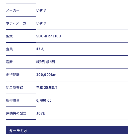
メーカー
いすゞ
ボディメーカー
いすゞ
型式
SDG-RR7JJCJ
定員
43人
客席
縦9列 横4列
走行距離
100,000km
初年度登録
平成 25年8月
総排気量
6,400 cc
原動機の型式
J07E
ガーラミオ