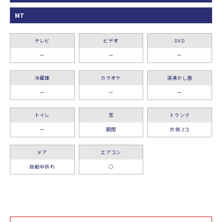
MT
テレビ
ビデオ
DVD
ー
ー
ー
冷蔵庫
カラオケ
湯沸かし器
ー
ー
ー
トイレ
窓
トランク
ー
開閉
片側 2コ
ドア
エアコン
自動中折れ
○