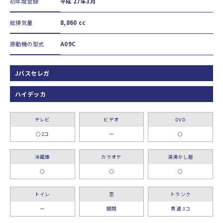
初年度登録
平成 27年3月
総排気量
8,860 cc
原動機の型式
A09C
Jバスセレガ
ハイデッカ
テレビ
ビデオ
DVD
○2コ
ー
○
冷蔵庫
カラオケ
湯沸かし器
○
○
○
トイレ
窓
トランク
ー
開閉
貫通 3コ