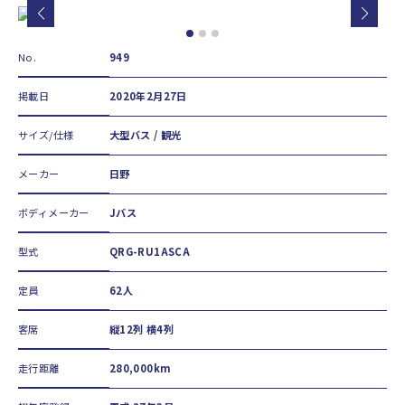
No.
949
掲載日
2020年2月27日
サイズ/仕様
大型バス / 観光
メーカー
日野
ボディメーカー
Jバス
型式
QRG-RU1ASCA
定員
62人
客席
縦12列 横4列
走行距離
280,000km