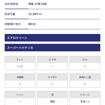
初年度登録
平成 27年10月
総排気量
12,800 cc
原動機の型式
6R10
エアロクイーン
スーパーハイデッカ
テレビ
ビデオ
DVD
○2コ
ー
○
冷蔵庫
カラオケ
湯沸かし器
○
○
○
トイレ
窓
トランク
ー
開閉
貫通 2コ