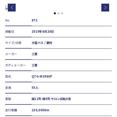
No.
872
掲載日
2019年6月20日
サイズ/仕様
大型バス / 観光
メーカー
三菱
ボディメーカー
三菱
型式
QTG-MS96VP
定員
55人
客席
縦11列 横4列 サロン回転4席
走行距離
230,000km