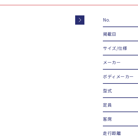
No.
掲載日
サイズ/仕様
メーカー
ボディメーカー
型式
定員
客席
走行距離