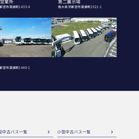
営業所
第二展示場
都宮市簗瀬町1433-4
栃木県宇都宮市簗瀬町2521-1
都宮市簗瀬町1440-1
型中古バス一覧
小型中古バス一覧