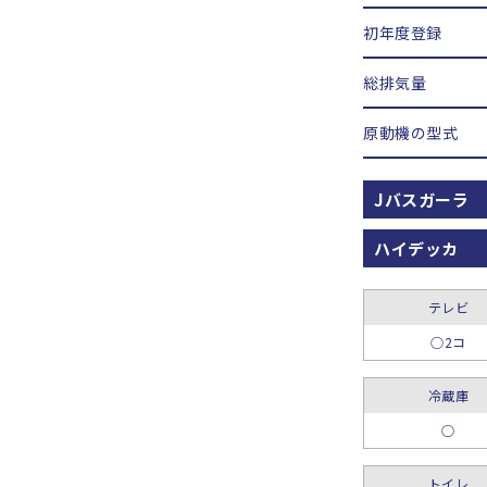
初年度登録
総排気量
原動機の型式
Jバスガーラ
ハイデッカ
テレビ
○2コ
冷蔵庫
○
トイレ