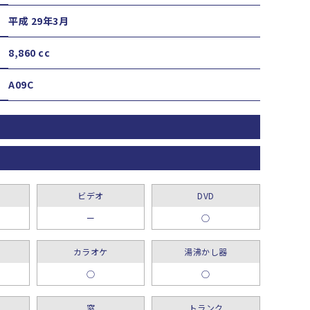
平成 29年3月
8,860 cc
A09C
ビデオ
DVD
ー
○
カラオケ
湯沸かし器
○
○
窓
トランク