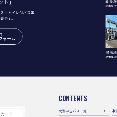
ット」
新簗瀬
栃木県宇
バス・トイレ付バス等、
業者です。
付
フォーム
展示場
栃木県宇
CONTENTS
大型中古バス一覧
中