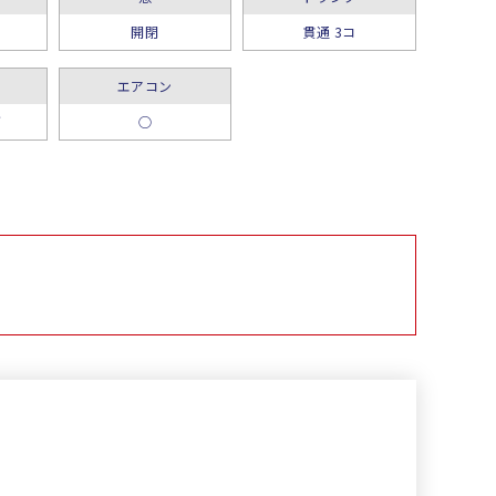
開閉
貫通 3コ
エアコン
グ
○