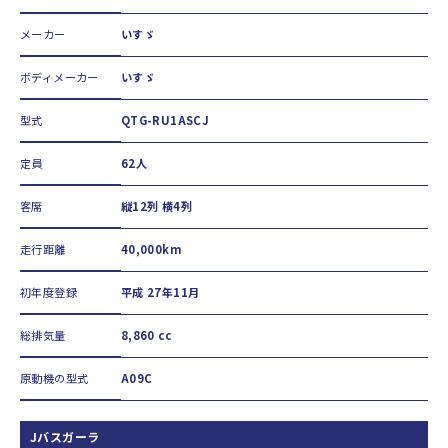
メーカー
いすゞ
ボディメーカー
いすゞ
型式
QTG-RU1ASCJ
定員
62人
客席
縦12列 横4列
走行距離
40,000km
初年度登録
平成 27年11月
総排気量
8,860 cc
原動機の型式
A09C
Jバスガーラ