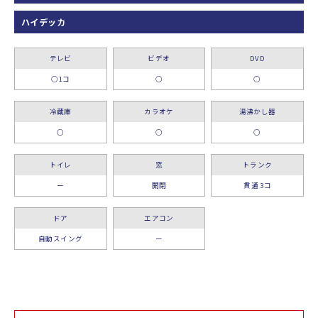
ハイデッカ
テレビ
ビデオ
DVD
○1コ
○
○
冷蔵庫
カラオケ
湯沸かし器
○
○
○
トイレ
窓
トランク
ー
開閉
貫通 3コ
ドア
エアコン
自動スイング
ー