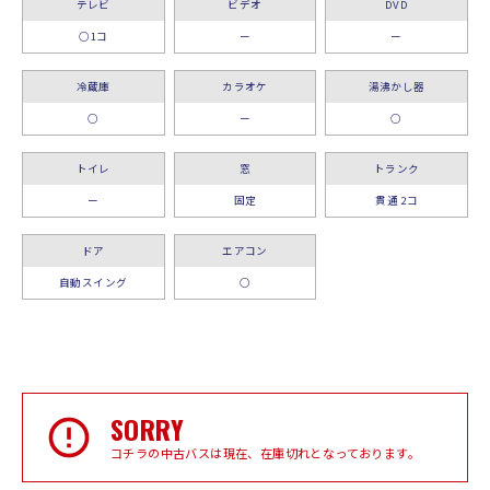
テレビ
ビデオ
DVD
○1コ
ー
ー
冷蔵庫
カラオケ
湯沸かし器
○
ー
○
トイレ
窓
トランク
ー
固定
貫通 2コ
ドア
エアコン
自動スイング
○
SORRY
コチラの中古バスは現在、在庫切れとなっております。