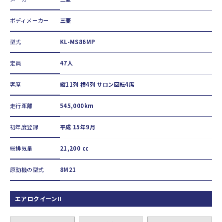
ボディメーカー
三菱
型式
KL-MS86MP
定員
47人
客席
縦11列 横4列 サロン回転4席
走行距離
545,000km
初年度登録
平成 15年9月
総排気量
21,200 cc
原動機の型式
8M21
エアロクイーンII