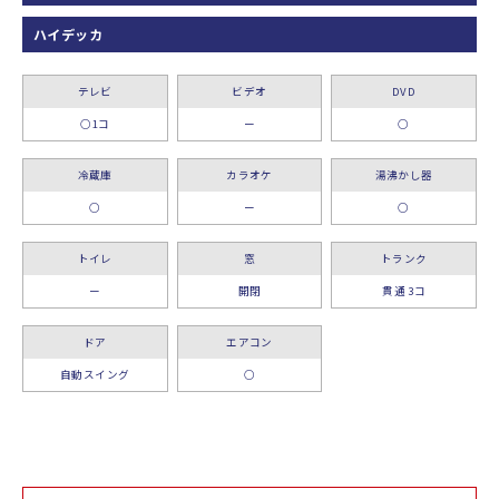
ハイデッカ
テレビ
ビデオ
DVD
○1コ
ー
○
冷蔵庫
カラオケ
湯沸かし器
○
ー
○
トイレ
窓
トランク
ー
開閉
貫通 3コ
ドア
エアコン
自動スイング
○