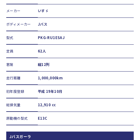
メーカー
いすゞ
ボディメーカー
Jバス
型式
PKG-RU1ESAJ
定員
62人
客席
縦12列
走行距離
1,000,000km
初年度登録
平成 19年10月
総排気量
12,910 cc
原動機の型式
E13C
Jバスガーラ