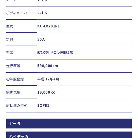
ボディメーカー
いすゞ
型式
KC-LV781R1
定員
50人
客席
縦10列 サロン回転5席
走行距離
590,000km
初年度登録
平成 12年4月
総排気量
19,000 cc
原動機の型式
1OPE1
ガーラ
ハイデッカ