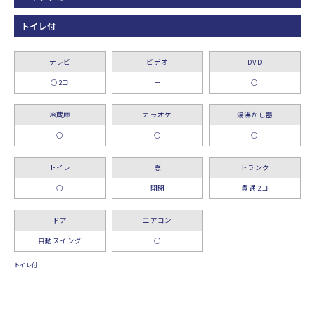
トイレ付
テレビ
ビデオ
DVD
○2コ
ー
○
冷蔵庫
カラオケ
湯沸かし器
○
○
○
トイレ
窓
トランク
○
開閉
貫通 2コ
ドア
エアコン
自動スイング
○
トイレ付