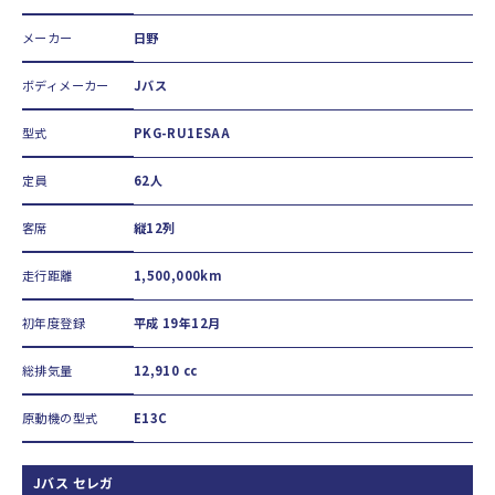
メーカー
日野
ボディメーカー
Jバス
型式
PKG-RU1ESAA
定員
62人
客席
縦12列
走行距離
1,500,000km
初年度登録
平成 19年12月
総排気量
12,910 cc
原動機の型式
E13C
Jバス セレガ