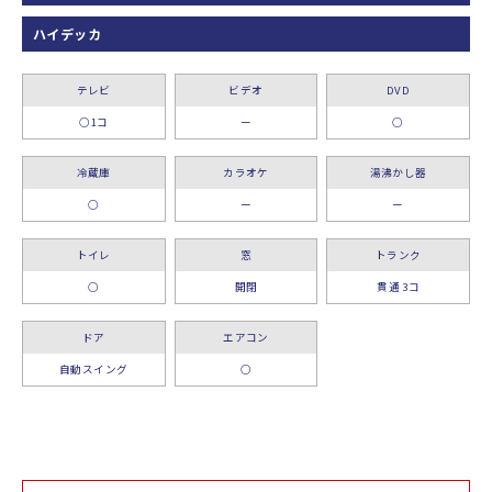
ハイデッカ
テレビ
ビデオ
DVD
○1コ
ー
○
冷蔵庫
カラオケ
湯沸かし器
○
ー
ー
トイレ
窓
トランク
○
開閉
貫通 3コ
ドア
エアコン
自動スイング
○