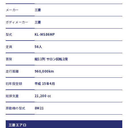
メーカー
三菱
ボディメーカー
三菱
型式
KL-MS86MP
定員
56人
客席
縦11列 サロン回転2席
走行距離
960,000km
初年度登録
平成 15年4月
総排気量
21,200 cc
原動機の型式
8M21
三菱エアロ