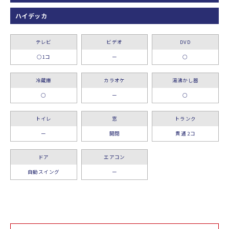
ハイデッカ
テレビ
ビデオ
DVD
○1コ
ー
○
冷蔵庫
カラオケ
湯沸かし器
○
ー
○
トイレ
窓
トランク
ー
開閉
貫通 2コ
ドア
エアコン
自動スイング
ー