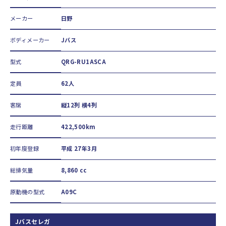
メーカー
日野
ボディメーカー
Jバス
型式
QRG-RU1ASCA
定員
62人
客席
縦12列 横4列
走行距離
422,500km
初年度登録
平成 27年3月
総排気量
8,860 cc
原動機の型式
A09C
Jバスセレガ