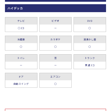
ハイデッカ
テレビ
ビデオ
DVD
○2コ
ー
○
冷蔵庫
カラオケ
湯沸かし器
○
○
○
トイレ
窓
トランク
ー
ー
貫通 3コ
ドア
エアコン
自動スイング
○