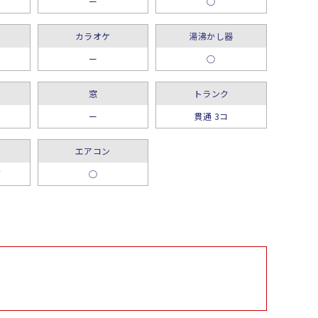
ー
○
カラオケ
湯沸かし器
ー
○
窓
トランク
ー
貫通 3コ
エアコン
グ
○