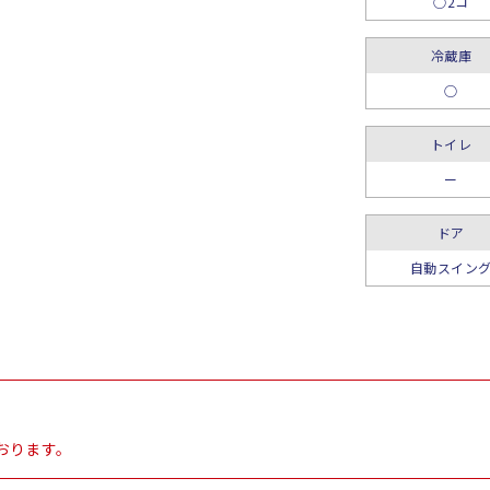
○2コ
冷蔵庫
○
トイレ
ー
ドア
自動スイン
おります。