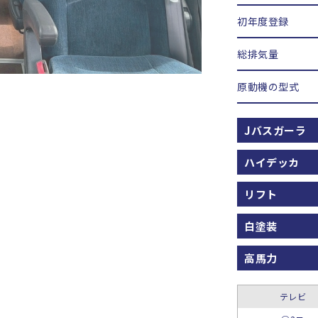
初年度登録
総排気量
原動機の型式
Jバスガーラ
ハイデッカ
リフト
白塗装
高馬力
テレビ