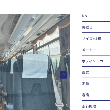
No.
掲載日
サイズ/仕様
メーカー
ボディメーカー
型式
定員
客席
走行距離