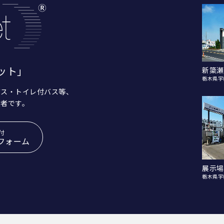
ット」
新簗瀬
栃木県宇
バス・トイレ付バス等、
業者です。
付
フォーム
展示場
栃木県宇