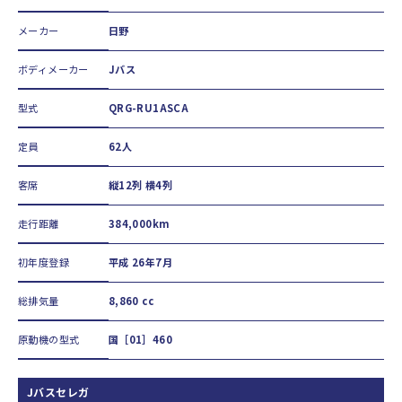
メーカー
日野
ボディメーカー
Jバス
型式
QRG-RU1ASCA
定員
62人
客席
縦12列 横4列
走行距離
384,000km
初年度登録
平成 26年7月
総排気量
8,860 cc
原動機の型式
国［01］460
Jバスセレガ