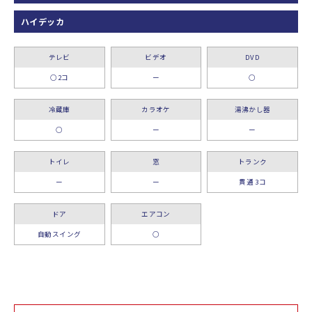
ハイデッカ
テレビ
ビデオ
DVD
○2コ
ー
○
冷蔵庫
カラオケ
湯沸かし器
○
ー
ー
トイレ
窓
トランク
ー
ー
貫通 3コ
ドア
エアコン
自動スイング
○