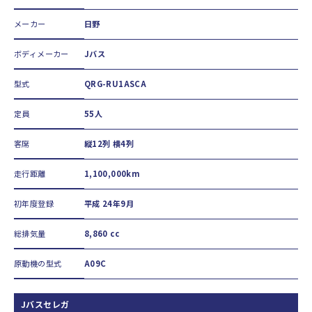
メーカー
日野
ボディメーカー
Jバス
型式
QRG-RU1ASCA
定員
55人
客席
縦12列 横4列
走行距離
1,100,000km
初年度登録
平成 24年9月
総排気量
8,860 cc
原動機の型式
A09C
Jバスセレガ