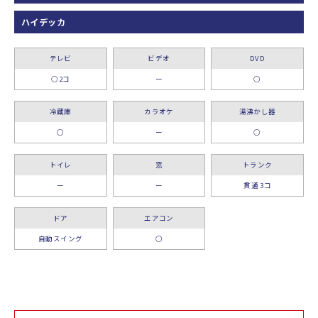
ハイデッカ
テレビ
ビデオ
DVD
○2コ
ー
○
冷蔵庫
カラオケ
湯沸かし器
○
ー
○
トイレ
窓
トランク
ー
ー
貫通 3コ
ドア
エアコン
自動スイング
○