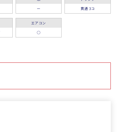
ー
貫通 3コ
エアコン
グ
○