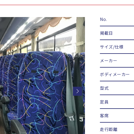
No.
掲載日
サイズ/仕様
メーカー
ボディメーカー
型式
定員
客席
走行距離