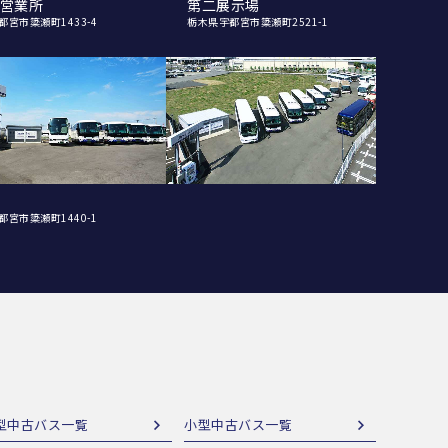
営業所
第二展示場
都宮市簗瀬町1433-4
栃木県宇都宮市簗瀬町2521-1
都宮市簗瀬町1440-1
型中古バス一覧
小型中古バス一覧