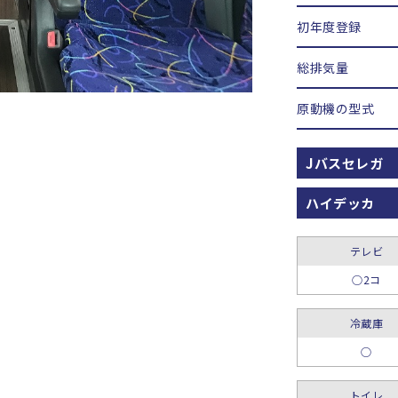
初年度登録
総排気量
原動機の型式
Jバスセレガ
ハイデッカ
テレビ
○2コ
冷蔵庫
○
トイレ