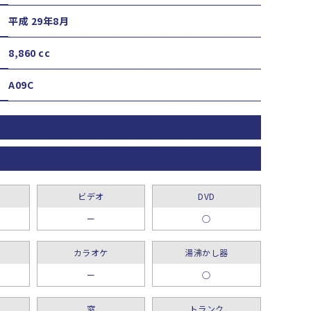
平成 29年8月
8,860 cc
A09C
ビデオ
DVD
ー
○
カラオケ
湯沸かし器
ー
○
窓
トランク