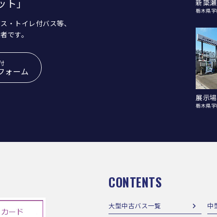
ット」
新簗瀬
栃木県宇
バス・トイレ付バス等、
業者です。
付
フォーム
展示場
栃木県宇
CONTENTS
大型中古バス一覧
中