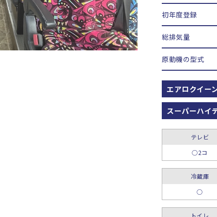
初年度登録
総排気量
原動機の型式
エアロクイー
スーパーハイ
テレビ
○2コ
冷蔵庫
○
トイレ