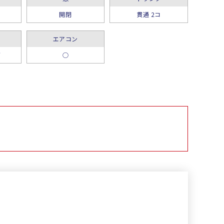
開閉
貫通 2コ
エアコン
グ
○