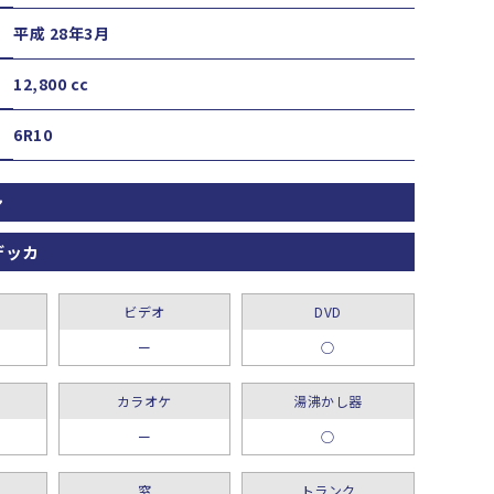
平成 28年3月
12,800 cc
6R10
ン
デッカ
ビデオ
DVD
ー
○
カラオケ
湯沸かし器
ー
○
窓
トランク