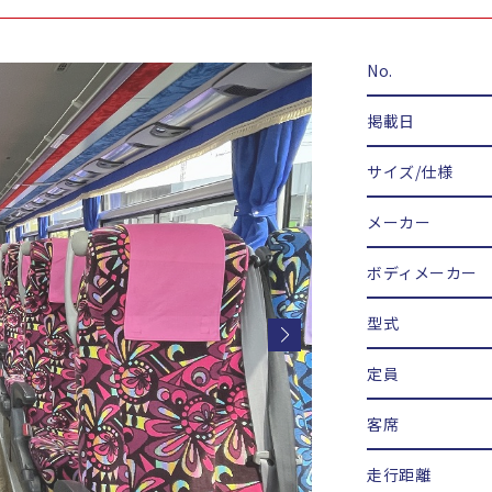
No.
掲載日
サイズ/仕様
メーカー
ボディメーカー
型式
定員
客席
走行距離