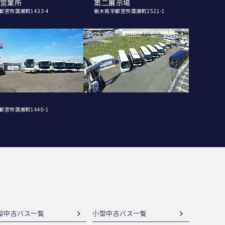
営業所
第二展示場
都宮市簗瀬町1433-4
栃木県宇都宮市簗瀬町2521-1
都宮市簗瀬町1440-1
型中古バス一覧
小型中古バス一覧