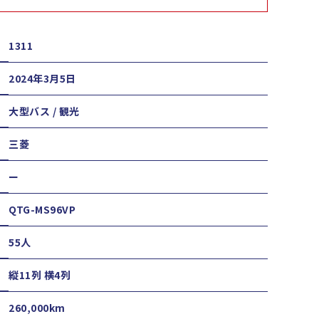
1311
2024年3月5日
大型バス / 観光
三菱
ー
QTG-MS96VP
55人
縦11列 横4列
260,000km