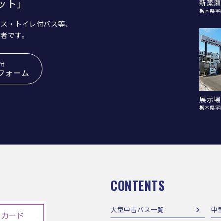
ット」
新簗瀬
栃木県宇
バス・トイレ付バス等、
業者です。
付
フォーム
展示場
栃木県宇
CONTENTS
大型中古バス一覧
中