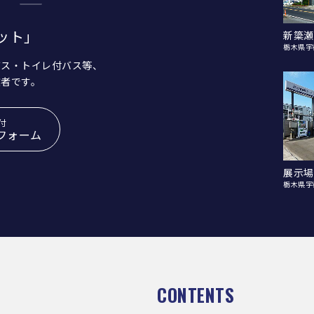
ット」
新簗瀬
栃木県宇
バス・トイレ付バス等、
業者です。
付
フォーム
展示場
栃木県宇
CONTENTS