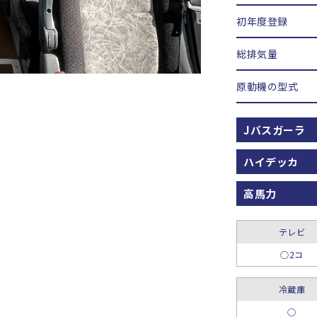
初年度登録
総排気量
原動機の型式
Jバスガーラ
ハイデッカ
高馬力
テレビ
○2コ
冷蔵庫
○