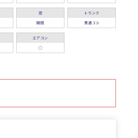
窓
トランク
開閉
貫通 3コ
エアコン
グ
○