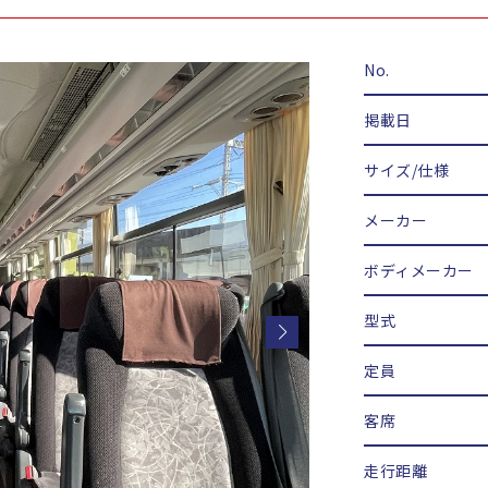
No.
掲載日
サイズ/仕様
メーカー
ボディメーカー
型式
定員
客席
走行距離