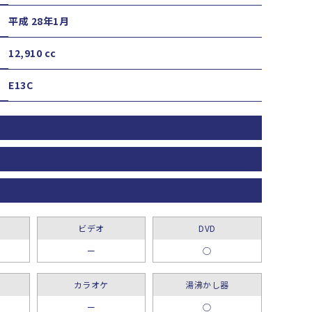
平成 28年1月
12,910 cc
E13C
ビデオ
DVD
ー
○
カラオケ
湯沸かし器
ー
○