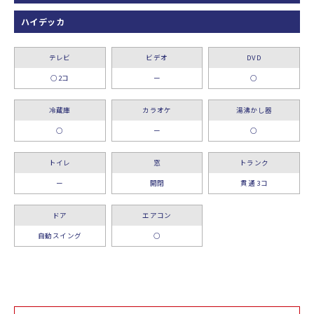
ハイデッカ
テレビ
ビデオ
DVD
○2コ
ー
○
冷蔵庫
カラオケ
湯沸かし器
○
ー
○
トイレ
窓
トランク
ー
開閉
貫通 3コ
ドア
エアコン
自動スイング
○