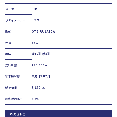
メーカー
日野
ボディメーカー
Jバス
型式
QTG-RU1ASCA
定員
62人
客席
縦12列 横4列
走行距離
480,000km
初年度登録
平成 27年7月
総排気量
8,860 cc
原動機の型式
A09C
Jバスセレガ