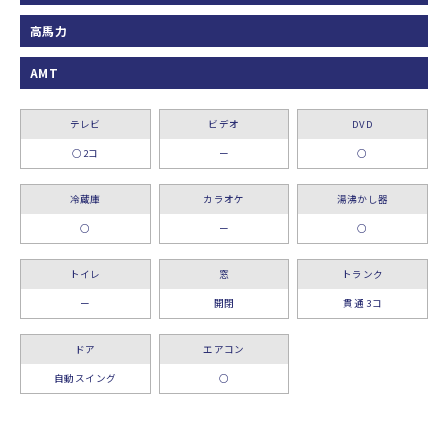
高馬力
AMT
テレビ
ビデオ
DVD
○2コ
ー
○
冷蔵庫
カラオケ
湯沸かし器
○
ー
○
トイレ
窓
トランク
ー
開閉
貫通 3コ
ドア
エアコン
自動スイング
○