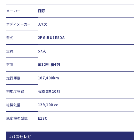
メーカー
日野
ボディメーカー
Jバス
型式
2PG-RU1ESDA
定員
57人
客席
縦12列 横4列
走行距離
167,400km
初年度登録
令和 3年10月
総排気量
129,100 cc
原動機の型式
E13C
Jバスセレガ