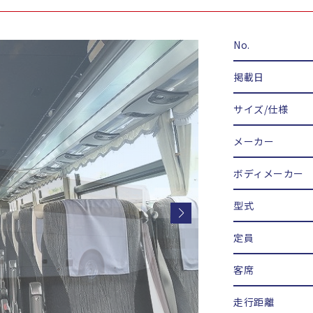
No.
掲載日
サイズ/仕様
メーカー
ボディメーカー
型式
定員
客席
走行距離