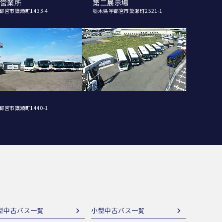
営業所
第二展示場
都宮市簗瀬町1433-4
栃木県宇都宮市簗瀬町2521-1
都宮市簗瀬町1440-1
型中古バス一覧
小型中古バス一覧