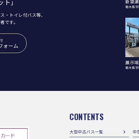
ット」
新簗瀬
栃木県宇
バス・トイレ付バス等、
業者です。
付
フォーム
展示場
栃木県宇
CONTENTS
大型中古バス一覧
中