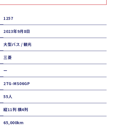
1257
2023年9月8日
大型バス / 観光
三菱
ー
2TG-MS06GP
55人
縦11列 横4列
65,000km