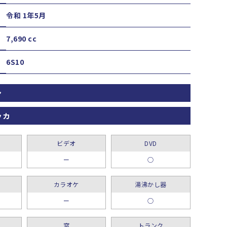
令和 1年5月
7,690 cc
6S10
ン
ッカ
ビデオ
DVD
ー
○
カラオケ
湯沸かし器
ー
○
窓
トランク