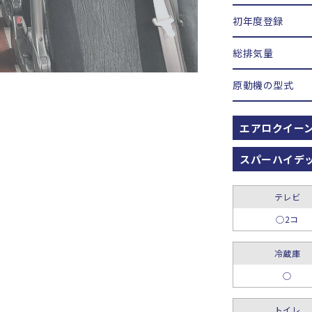
初年度登録
総排気量
原動機の型式
エアロクイー
スパーハイデ
テレビ
○2コ
冷蔵庫
○
トイレ