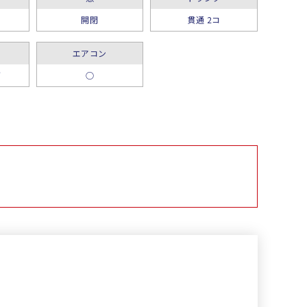
開閉
貫通 2コ
エアコン
グ
○